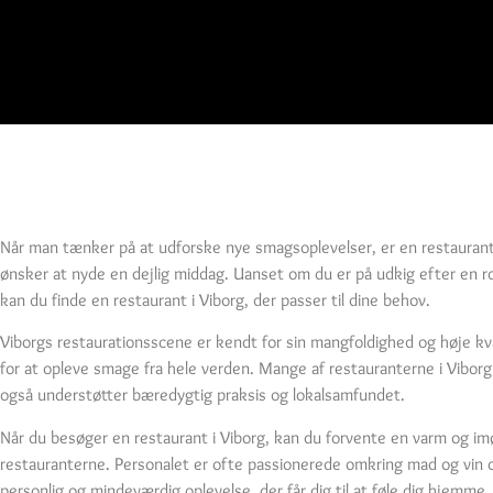
Når man tænker på at udforske nye smagsoplevelser, er en restaurant i
ønsker at nyde en dejlig middag. Uanset om du er på udkig efter en r
kan du finde en restaurant i Viborg, der passer til dine behov.
Viborgs restaurationsscene er kendt for sin mangfoldighed og høje kval
for at opleve smage fra hele verden. Mange af restauranterne i Viborg
også understøtter bæredygtig praksis og lokalsamfundet.
Når du besøger en restaurant i Viborg, kan du forvente en varm og 
restauranterne. Personalet er ofte passionerede omkring mad og vin og e
personlig og mindeværdig oplevelse, der får dig til at føle dig hjemme