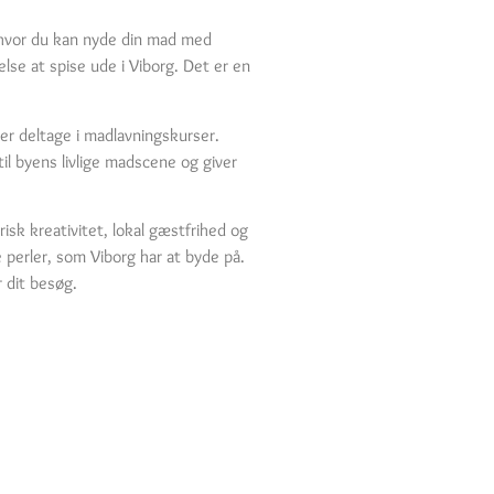
 hvor du kan nyde din mad med
se at spise ude i Viborg. Det er en
er deltage i madlavningskurser.
l byens livlige madscene og giver
isk kreativitet, lokal gæstfrihed og
 perler, som Viborg har at byde på.
 dit besøg.