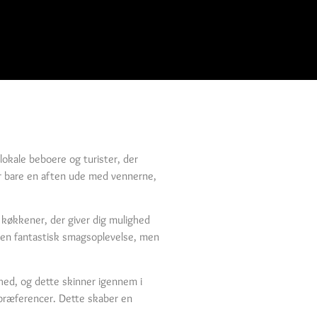
lokale beboere og turister, der
er bare en aften ude med vennerne,
e køkkener, der giver dig mulighed
er en fantastisk smagsoplevelse, men
hed, og dette skinner igennem i
e præferencer. Dette skaber en