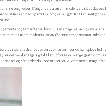
aturskønne omgivelser. Mange restauranter har udendørs siddepladser,
tion af lækker mad og smukke omgivelser gør det til en særlig oplevel
 stund.
rrangementer og temaaftener, hvor du kan smage på særlige menuer ell
samt at møde andre madentusiaster. Sådanne arrangementer bidrager ti
are et sted at spise. Det er en destination, hvor du kan opleve kulinar
øg, er det værd at tage sig tid til at udforske de mange gastronomiske
ine sanser og efterlader dig med minder, du vil værdsætte længe efter