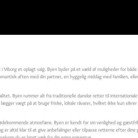
 Viborg et oplagt valg. Byen byder på et væld af muligheder for både 
omantisk aften med din partner, en hyggelig middag med familien, ell
itet. Byen rummer alt fra traditionelle danske retter til international
 lægger vægt på at bruge friske, lokale råvarer, hvilket ikke kun sikr
imødekommende atmosfære. Byen er kendt for sin venlighed og gæstfri
r altid klar til at give anbefalinger eller tilpasse retterne efter din
, selvom du er langt væk fra din egen spisestue.