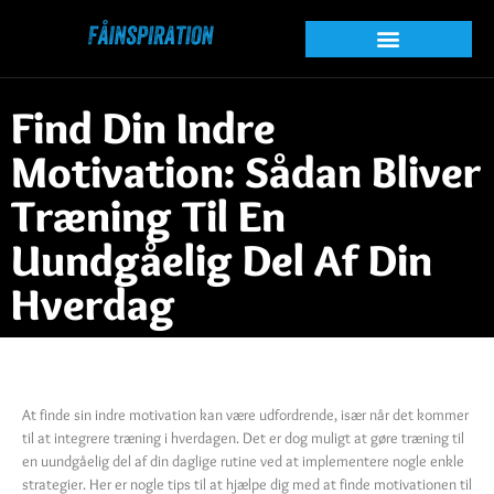
Find Din Indre
Motivation: Sådan Bliver
Træning Til En
Uundgåelig Del Af Din
Hverdag
At finde sin indre motivation kan være udfordrende, især når det kommer
til at integrere træning i hverdagen. Det er dog muligt at gøre træning til
en uundgåelig del af din daglige rutine ved at implementere nogle enkle
strategier. Her er nogle tips til at hjælpe dig med at finde motivationen til