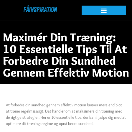
Maximér Din Træning:
10 Essentielle Tips Til At
Forbedre Din Sundhed
Gennem Effektiv Motion
At forbedre din sundhed gennem effektiv motion kræver mere end blot
at træne regelmæssigt. Det handler om at maksimere din træning med
de rigtige strategier. Her er 10 essentielle tips, der kan hjælpe dig med at
optimere dit træningsregime og opnå bedre sundhed.