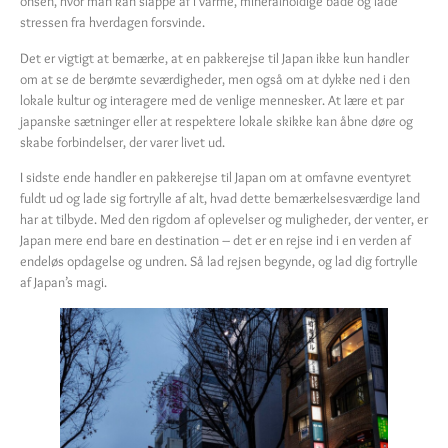
onsen, hvor man kan slappe af i varme, mineralholdige bade og lade
stressen fra hverdagen forsvinde.
Det er vigtigt at bemærke, at en pakkerejse til Japan ikke kun handler
om at se de berømte seværdigheder, men også om at dykke ned i den
lokale kultur og interagere med de venlige mennesker. At lære et par
japanske sætninger eller at respektere lokale skikke kan åbne døre og
skabe forbindelser, der varer livet ud.
I sidste ende handler en pakkerejse til Japan om at omfavne eventyret
fuldt ud og lade sig fortrylle af alt, hvad dette bemærkelsesværdige land
har at tilbyde. Med den rigdom af oplevelser og muligheder, der venter, er
Japan mere end bare en destination – det er en rejse ind i en verden af
endeløs opdagelse og undren. Så lad rejsen begynde, og lad dig fortrylle
af Japan’s magi.