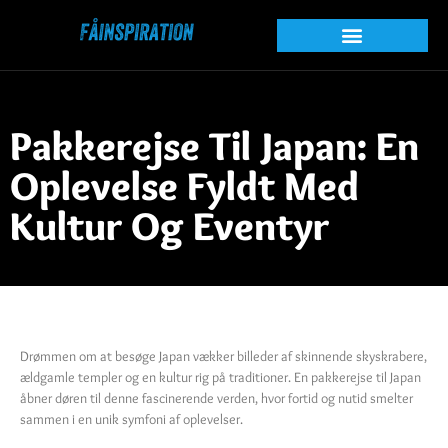
Pakkerejse Til Japan: En
Oplevelse Fyldt Med
Kultur Og Eventyr
Drømmen om at besøge Japan vækker billeder af skinnende skyskrabere,
ældgamle templer og en kultur rig på traditioner. En pakkerejse til Japan
åbner døren til denne fascinerende verden, hvor fortid og nutid smelter
sammen i en unik symfoni af oplevelser.