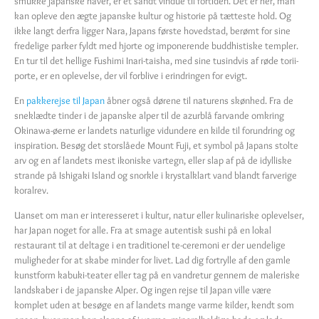
smukke japanske haver, er et sandt vindue til fortiden. Det er her, man
kan opleve den ægte japanske kultur og historie på tætteste hold. Og
ikke langt derfra ligger Nara, Japans første hovedstad, berømt for sine
fredelige parker fyldt med hjorte og imponerende buddhistiske templer.
En tur til det hellige Fushimi Inari-taisha, med sine tusindvis af røde torii-
porte, er en oplevelse, der vil forblive i erindringen for evigt.
En
pakkerejse til Japan
åbner også dørene til naturens skønhed. Fra de
sneklædte tinder i de japanske alper til de azurblå farvande omkring
Okinawa-øerne er landets naturlige vidundere en kilde til forundring og
inspiration. Besøg det storslåede Mount Fuji, et symbol på Japans stolte
arv og en af landets mest ikoniske vartegn, eller slap af på de idylliske
strande på Ishigaki Island og snorkle i krystalklart vand blandt farverige
koralrev.
Uanset om man er interesseret i kultur, natur eller kulinariske oplevelser,
har Japan noget for alle. Fra at smage autentisk sushi på en lokal
restaurant til at deltage i en traditionel te-ceremoni er der uendelige
muligheder for at skabe minder for livet. Lad dig fortrylle af den gamle
kunstform kabuki-teater eller tag på en vandretur gennem de maleriske
landskaber i de japanske Alper. Og ingen rejse til Japan ville være
komplet uden at besøge en af landets mange varme kilder, kendt som