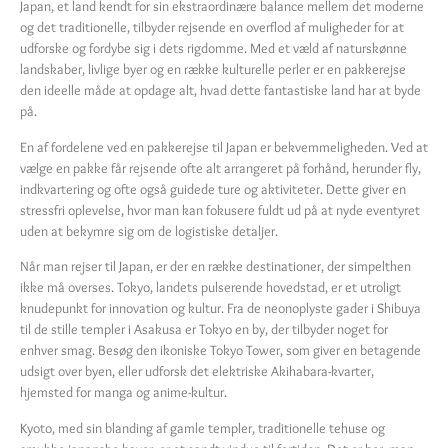
Japan, et land kendt for sin ekstraordinære balance mellem det moderne
og det traditionelle, tilbyder rejsende en overflod af muligheder for at
udforske og fordybe sig i dets rigdomme. Med et væld af naturskønne
landskaber, livlige byer og en række kulturelle perler er en pakkerejse
den ideelle måde at opdage alt, hvad dette fantastiske land har at byde
på.
En af fordelene ved en pakkerejse til Japan er bekvemmeligheden. Ved at
vælge en pakke får rejsende ofte alt arrangeret på forhånd, herunder fly,
indkvartering og ofte også guidede ture og aktiviteter. Dette giver en
stressfri oplevelse, hvor man kan fokusere fuldt ud på at nyde eventyret
uden at bekymre sig om de logistiske detaljer.
Når man rejser til Japan, er der en række destinationer, der simpelthen
ikke må overses. Tokyo, landets pulserende hovedstad, er et utroligt
knudepunkt for innovation og kultur. Fra de neonoplyste gader i Shibuya
til de stille templer i Asakusa er Tokyo en by, der tilbyder noget for
enhver smag. Besøg den ikoniske Tokyo Tower, som giver en betagende
udsigt over byen, eller udforsk det elektriske Akihabara-kvarter,
hjemsted for manga og anime-kultur.
Kyoto, med sin blanding af gamle templer, traditionelle tehuse og