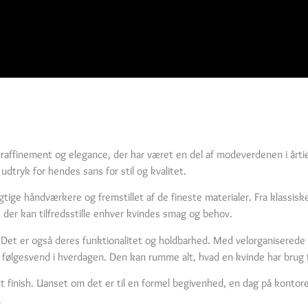
f raffinement og elegance, der har været en del af modeverdenen i årt
dtryk for hendes sans for stil og kvalitet.
gtige håndværkere og fremstillet af de fineste materialer. Fra klassis
 der kan tilfredsstille enhver kvindes smag og behov.
. Det er også deres funktionalitet og holdbarhed. Med velorganiserede
følgesvend i hverdagen. Den kan rumme alt, hvad en kvinde har brug f
eret finish. Uanset om det er til en formel begivenhed, en dag på konto
.