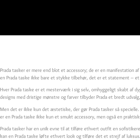
Prada tasker er mere end blot et accessory; de er en manifestation a
en Prada taske ikke bare et stykke tilbehør, det er et statement – et u
Hver Prada taske er et mesterværk i sig selv, omhyggeligt skabt af dy
designs med dristige mønstre og farver tilbyder Prada et bredt udvalg,
Men det er ikke kun det æstetiske, der gør Prada tasker så specielle
er en Prada taske ikke kun et smukt accessory, men også en praktisk 
Prada tasker har en unik evne til at tilføre ethvert outfit en sofistik
kan en Prada taske løfte ethvert look og tilføre det et strejf af luksus