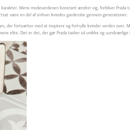
 karakter. Mens modeverdenen konstant ændrer sig, forbliver Prada ta
g fortsat være en del af enhver kvindes garderobe gennem generationer.
n arv, der fortsætter med at inspirere og fortrylle kvinder verden over
enens elite. Det er det, der gør Prada tasker så unikke og uundværlig