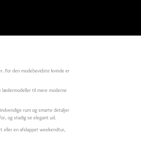
ier. For den modebevidste kvinde er
ke lædermodeller til mere moderne
 indvendige rum og smarte detaljer
or, og stadig se elegant ud.
ret eller en afslappet weekendtur,