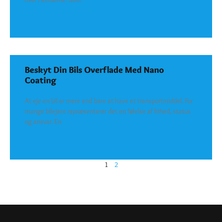
SEE DETAILS
Beskyt Din Bils Overflade Med Nano
Coating
At eje en bil er mere end bare at have et transportmiddel. For
mange bilejere repræsenterer det en følelse af frihed, status
og ansvar. En
SEE DETAILS
1
2