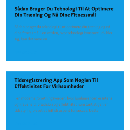
Sådan Bruger Du Teknologi Til At Optimere
Din Træning Og Nå Dine Fitnessmål
Sådan bruger du teknologi til at optimere din træning og nå
dine fitnessmål I en verden, hvor teknologi konstant udvikler
sig, kan det være en
SEE DETAILS
Tidsregistrering App Som Nøglen Til
Effektivitet For Virksomheder
I en moderne forretningsverden, hvor konkurrencen er intens
og kravene til præcision og effektivitet konstant stiger, er
tidsstyring blevet et kritisk aspekt for succes. Dette
SEE DETAILS